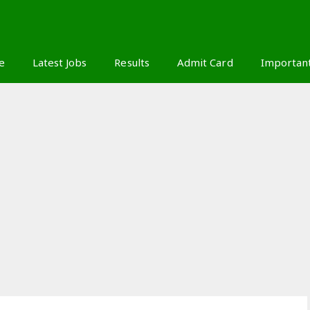
S
e
Latest Jobs
Results
Admit Card
Importan