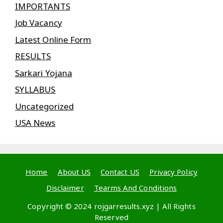
IMPORTANTS
Job Vacancy
Latest Online Form
RESULTS
Sarkari Yojana
SYLLABUS
Uncategorized
USA News
Home
About US
Contact US
Privacy Policy
Disclaimer
Tearms And Conditions
Copyright © 2024 rojgarresults.xyz | All Rights
Reserved