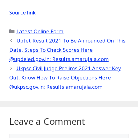
Source link
Categories
Latest Online Form
Uptet Result 2021 To Be Announced On This
Date, Steps To Check Scores Here
@updeled.gov.in: Results.amarujala.com
Ukpsc Civil Judge Prelims 2021 Answer Key
Out, Know How To Raise Objections Here
@ukpsc.gov.in: Results.amarujala.com
Leave a Comment
Comment