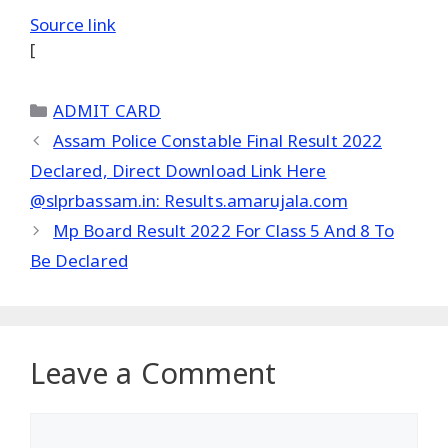
Source link
[
Categories
ADMIT CARD
Assam Police Constable Final Result 2022
Declared, Direct Download Link Here
@slprbassam.in: Results.amarujala.com
Mp Board Result 2022 For Class 5 And 8 To
Be Declared
Leave a Comment
Comment