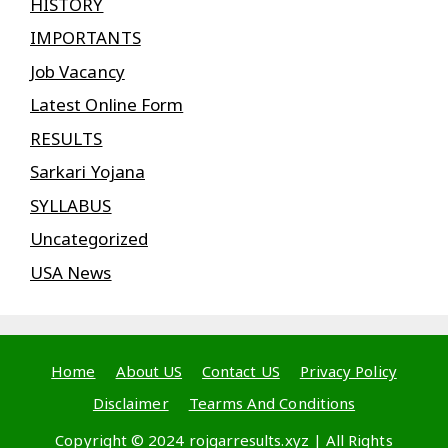
HISTORY
IMPORTANTS
Job Vacancy
Latest Online Form
RESULTS
Sarkari Yojana
SYLLABUS
Uncategorized
USA News
Home
About US
Contact US
Privacy Policy
Disclaimer
Tearms And Conditions
Copyright © 2024 rojgarresults.xyz | All Rights