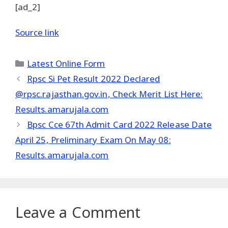
[ad_2]
Source link
Categories
Latest Online Form
Rpsc Si Pet Result 2022 Declared
@rpsc.rajasthan.gov.in, Check Merit List Here:
Results.amarujala.com
Bpsc Cce 67th Admit Card 2022 Release Date
April 25, Preliminary Exam On May 08:
Results.amarujala.com
Leave a Comment