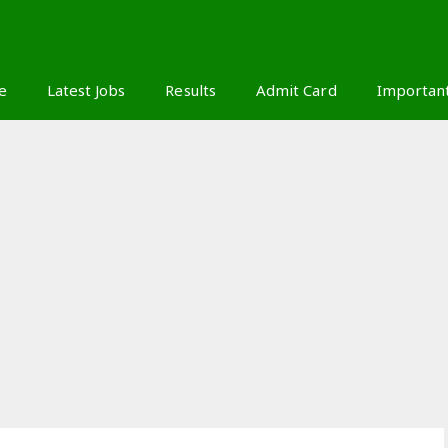
S
e
Latest Jobs
Results
Admit Card
Importan