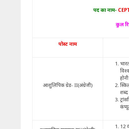
पद का नाम-
CEPTA
कुल रि
पोस्ट नाम
भारत 
विश्व
होनी
आशुलिपिक ग्रेड- II(अंग्रेजी)
स्कि
शब्द
ट्रां
कंप्य
12 वी