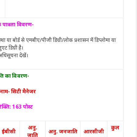
क पात्रता विवरण-
स्था या बोर्ड से एमबीए/पीजी डिग्री/लोक प्रशासन में डिप्लोमा या
एट डिग्री है।
धिसूचना देखें।
्ति का विवरण-
नाम- सिटी मैनेजर
िक्ति: 163 पोस्ट
अनु.
कुल
ईबीसी
अनु. जनजाति
आरसीजी
जाति