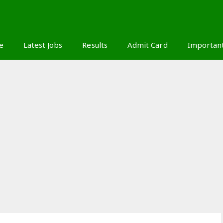
S
e
Latest Jobs
Results
Admit Card
Importan