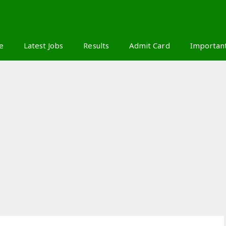
S
e
Latest Jobs
Results
Admit Card
Importan