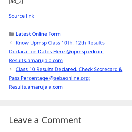
[ad_2]
Source link
Categories
Latest Online Form
Know Upmsp Class 10th, 12th Results
Declaration Dates Here @upmsp.edu.in:
Results.amarujala.com
Class 10 Results Declared, Check Scorecard &
Pass Percentage @sebaonline.org:
Results.amarujala.com
Leave a Comment