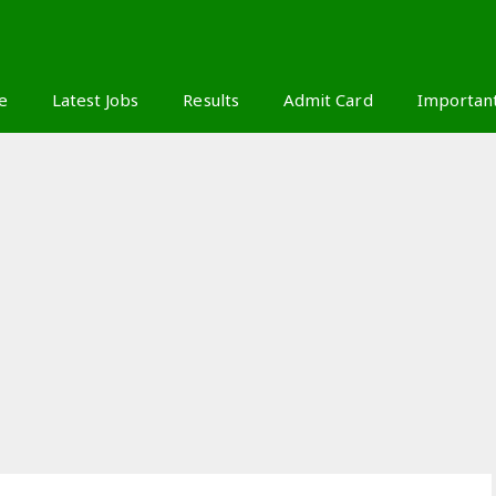
S
e
Latest Jobs
Results
Admit Card
Importan