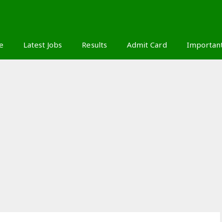
S
e
Latest Jobs
Results
Admit Card
Importan