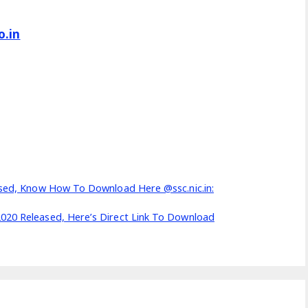
o.in
eased, Know How To Download Here @ssc.nic.in:
2020 Released, Here’s Direct Link To Download