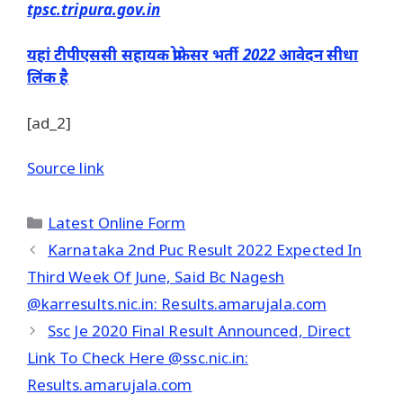
tpsc.tripura.gov.in
यहां टीपीएससी सहायक प्रोफेसर भर्ती 2022 आवेदन सीधा
लिंक है
[ad_2]
Source link
Categories
Latest Online Form
Karnataka 2nd Puc Result 2022 Expected In
Third Week Of June, Said Bc Nagesh
@karresults.nic.in: Results.amarujala.com
Ssc Je 2020 Final Result Announced, Direct
Link To Check Here @ssc.nic.in:
Results.amarujala.com