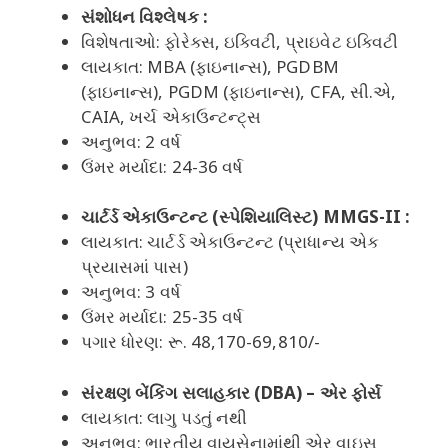
સંશોધન વિશ્લેષક :
વિશેષતાઓ: ફોરેક્સ, ઇક્વિટી, પ્રાઇવેટ ઇક્વિટી
લાયકાત: MBA (ફાઇનાન્સ), PGDBM
(ફાઇનાન્સ), PGDM (ફાઇનાન્સ), CFA, સી.એ,
CAIA, ખર્ચ એકાઉન્ટન્ટ્સ
અનુભવ: 2 વર્ષ
ઉંમર મર્યાદા: 24-36 વર્ષ
ચાર્ટર્ડ એકાઉન્ટન્ટ (સ્પેશિયાલિસ્ટ) MMGS-II :
લાયકાત: ચાર્ટર્ડ એકાઉન્ટન્ટ (પ્રાધાન્ય એક
પ્રયાસમાં પાસ)
અનુભવ: 3 વર્ષ
ઉંમર મર્યાદા: 25-35 વર્ષ
પગાર ધોરણ: રૂ. 48,170-69,810/-
સંરક્ષણ બેંકિંગ સલાહકાર (DBA) – એર ફોર્સ
લાયકાત: લાગુ પડતું નથી
અનુભવ: ભારતીય વાયુસેનામાંથી એર વાઇસ