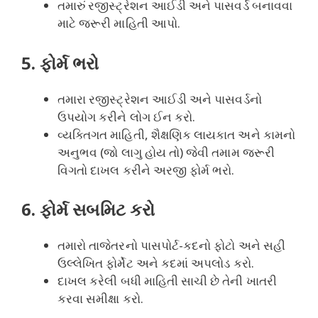
તમારું રજીસ્ટ્રેશન આઈડી અને પાસવર્ડ બનાવવા
માટે જરૂરી માહિતી આપો.
5. ફોર્મ ભરો
તમારા રજીસ્ટ્રેશન આઈડી અને પાસવર્ડનો
ઉપયોગ કરીને લોગ ઈન કરો.
વ્યક્તિગત માહિતી, શૈક્ષણિક લાયકાત અને કામનો
અનુભવ (જો લાગુ હોય તો) જેવી તમામ જરૂરી
વિગતો દાખલ કરીને અરજી ફોર્મ ભરો.
6. ફોર્મ સબમિટ કરો
તમારો તાજેતરનો પાસપોર્ટ-કદનો ફોટો અને સહી
ઉલ્લેખિત ફોર્મેટ અને કદમાં અપલોડ કરો.
દાખલ કરેલી બધી માહિતી સાચી છે તેની ખાતરી
કરવા સમીક્ષા કરો.