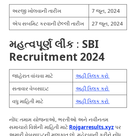
અરજી ખોલવાની તારીખ
7 જૂન, 2024
એપ સબમિટ કરવાની છેલ્લી તારીખ
27 જૂન, 2024
મહત્વપૂર્ણ લીંક
:
SBI
Recruitment 2024
જાહેરાત વાંચવા માટે
અહી ક્લિક કરો
સતાવાર વેબસાઇટ
અહી ક્લિક કરો
વધુ માહિતી માટે
અહી ક્લિક કરો
નોંધ: તમામ યોજનાઓ, ભરતીઓ અને નવીનતમ
સમાચારો વિશેની માહિતી માટે
Rojgarresults.xyz
પર
અમારી વેબસાઇટની મુલાકાત લો. મહેરબાની કરીને નોંધ