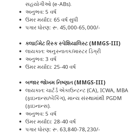
સહયોગીઓ (e-ABs).
અનુભવ: 5 વર્ષ
ઉંમર મર્યાદા: 65 વર્ષ સુધી
પગાર ધોરણ: રૂ. 45,000-65,000/-
ક્લાઈમેટ રિસ્ક સ્પેશિયાલિસ્ટ (MMGS-III)
લાયકાત: અનુસ્નાતક/માસ્ટર ડિગ્રી
અનુભવ: 3 વર્ષ
ઉંમર મર્યાદા: 25-40 વર્ષ
બજાર જોખમ નિષ્ણાત (MMGS-III)
લાયકાત: ચાર્ટર્ડ એકાઉન્ટન્ટ (CA), ICWA, MBA
(ફાઇનાન્સ/બેંકિંગ), માન્ય સંસ્થામાંથી PGDM
(ફાઇનાન્સ).
અનુભવ: 5 વર્ષ
ઉંમર મર્યાદા: 28-40 વર્ષ
પગાર ધોરણ: રૂ. 63,840-78,230/-