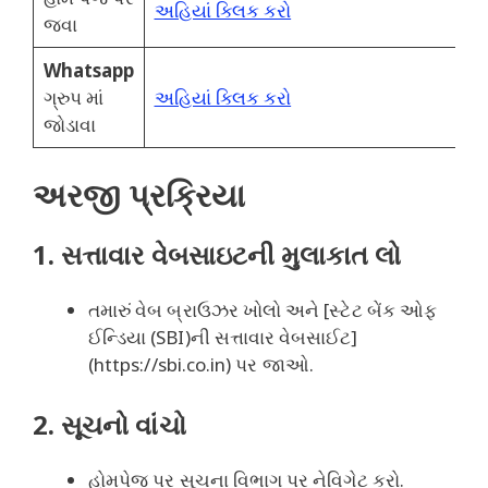
અહિયાં ક્લિક કરો
જવા
Whatsapp
ગ્રુપ માં
અહિયાં ક્લિક કરો
જોડાવા
અરજી પ્રક્રિયા
1. સત્તાવાર વેબસાઇટની મુલાકાત લો
તમારું વેબ બ્રાઉઝર ખોલો અને [સ્ટેટ બેંક ઓફ
ઈન્ડિયા (SBI)ની સત્તાવાર વેબસાઈટ]
(https://sbi.co.in) પર જાઓ.
2. સૂચનો વાંચો
હોમપેજ પર સૂચના વિભાગ પર નેવિગેટ કરો.