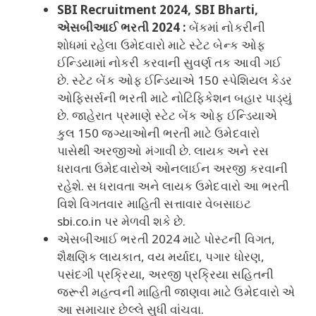
SBI Recruitment 2024, SBI Bharti,
એસબીઆઈ ભરતી 2024 :
બેંકમાં નોકરીની
શોધમાં રહેલા ઉમેદવારો માટે સ્ટેટ બેન્ક ઓફ
ઈન્ડિયામાં નોકરી કરવાની સુવર્ણ તક આવી ગઈ
છે. સ્ટેટ બેંક ઓફ ઈન્ડિયાએ 150 સ્પેશિયલ કેડર
ઓફિસર્સની ભરતી માટે નોટિફિકેશન બહાર પાડ્યું
છે. જાહેરાત પ્રમાણે સ્ટેટ બેંક ઓફ ઈન્ડિયાએ
કુલ 150 જગ્યાઓની ભરતી માટે ઉમેદવારો
પાસેથી અરજીઓ મંગાવી છે. લાયક અને રસ
ધરાવતા ઉમેદવારોએ ઓનલાઈન અરજી કરવાની
રહેશે. સ ધરાવતા અને લાયક ઉમેદવારો આ ભરતી
વિશે વિગતવાર માહિતી સત્તાવાર વેબસાઇટ
sbi.co.in પર મેળવી શકે છે.
એસબીઆઈ ભરતી 2024 માટે પોસ્ટની વિગત,
શૈક્ષણિક લાયકાત, વય મર્યાદા, પગાર ધોરણ,
પસંદગી પ્રક્રિયા, અરજી પ્રક્રિયા સહિતની
જરૂરી મહત્વની માહિતી જાણવા માટે ઉમેદવારો એ
આ સમાચાર છેલ્લે સુધી વાંચવા.