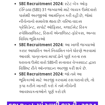
SBI Recruitment 2024:
સ્ટેટ બેંક ઓફ
ઈન્ડિયા (SBI) 31 જગ્યાઓ માટે લાયક ઉમેદવારો
પાસેથી અરજીઓ આમંત્રિત કરી રહી છે, જેમાં
નીચેનાનો સમાવેશ થાય છે: વરિષ્ઠ વાઇસ
પ્રેસિડેન્ટ, સપોર્ટ ઓફિસર, ક્લાઈમેટ રિસ્ક
સ્પેશિયાલિસ્ટ, રિસર્ચ એનાલિસ્ટ-ફોરેક્સ, અન્ય
વિવિધ ભૂમિકાઓ
SBI Recruitment 2024:
આ ખાલી જગ્યાઓ
કરાર આધારિત અને નિયમિત બંને ધોરણે ભરવામાં
આવશે. પાત્રતાના માપદંડોને પૂર્ણ કરતા રસ
ધરાવતા ઉમેદવારો SBIની સત્તાવાર વેબસાઇટ દ્વારા
વિશિષ્ટ રીતે ઑનલાઇન અરજી કરી શકે છે.
SBI Recruitment 2024:
જો તમે આ
ભૂમિકાઓ માટે અરજી કરવામાં રસ ધરાવો છો, તો
કૃપા કરીને ખાતરી કરો કે તમે નીચેની
આવશ્યકતાઓને પૂર્ણ કરો છો