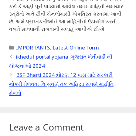
કરો કે અહીં પૂરી પાડવામાં આવેલ તમામ માહિતી સમાચાર
સ્ત્રોતો અને ટીવી ચેનલોમાંથી એકત્રિત કરવામાં આવી
છે. અમે પ્રાપ્તકર્તાઓને આ માહિતીનો ઉપયોગ કરતી
વખતે સાવધાની રાખવાની સલાહ આપીએ છીએ.
Categories
IMPORTANTS
,
Latest Online Form
ikhedut portal yojana :ગુજરાત ખેતીવાડી ની
યોજનાઓ 2024
BSF Bharti 2024 :ધોરણ 12 પાસ માટે સરકારી
નોકરી મેળવવા નિ સુવર્ણ તક અહિયા સંપૂર્ણ માહીતિ
મેળવો
Leave a Comment