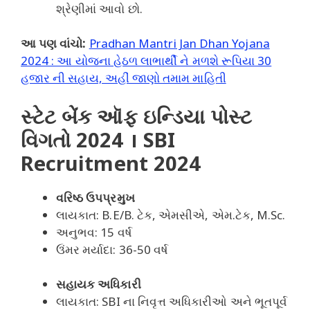
શ્રેણીમાં આવો છો.
આ પણ વાંચો:
Pradhan Mantri Jan Dhan Yojana
2024 : આ યોજના હેઠળ લાભાર્થી ને મળશે રૂપિયા 30
હજાર ની સહાય, અહીં જાણો તમામ માહિતી
સ્ટેટ બેંક ઑફ ઇન્ડિયા પોસ્ટ
વિગતો 2024 । SBI
Recruitment 2024
વરિષ્ઠ ઉપપ્રમુખ
લાયકાત: B.E/B. ટેક, એમસીએ, એમ.ટેક, M.Sc.
અનુભવ: 15 વર્ષ
ઉંમર મર્યાદા: 36-50 વર્ષ
સહાયક અધિકારી
લાયકાત: SBI ના નિવૃત્ત અધિકારીઓ અને ભૂતપૂર્વ