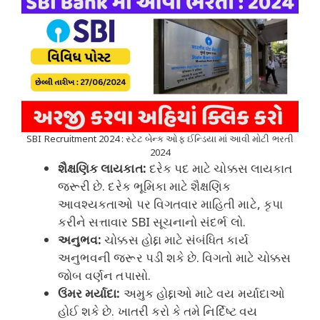
SBI Recruitment 2024 : સ્ટેટ બેન્ક ઓફ ઈન્ડિયા માં આવી મોટી ભરતી
2024
શૈક્ષણિક લાયકાત:
દરેક પદ માટે ચોક્કસ લાયકાત
જરૂરી છે. દરેક ભૂમિકા માટે શૈક્ષણિક
આવશ્યકતાઓ પર વિગતવાર માહિતી માટે, કૃપા
કરીને સત્તાવાર SBI સૂચનાનો સંદર્ભ લો.
અનુભવ:
ચોક્કસ હોદ્દા માટે સંબંધિત કાર્ય
અનુભવની જરૂર પડી શકે છે. વિગતો માટે ચોક્કસ
જોબ વર્ણન તપાસો.
ઉંમર મર્યાદા:
અમુક હોદ્દાઓ માટે વય મર્યાદાઓ
હોઈ શકે છે. ખાતરી કરો કે તમે નિર્દિષ્ટ વય