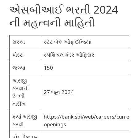
એસબીઆઈ ભરતી 2024
ની મહત્વની માહિતી
સંસ્થા
સ્ટેટ બેંક ઓફ ઈન્ડિયા
પોસ્ટ
સ્પેશિયલ કેડર ઓફિસર
જગ્યા
150
અરજી
કરવાની
27 જૂન 2024
છેલ્લી
તારીખ
ક્યાં અરજી
https://bank.sbi/web/careers/current-
કરવી
openings
હોમ પેજ પર