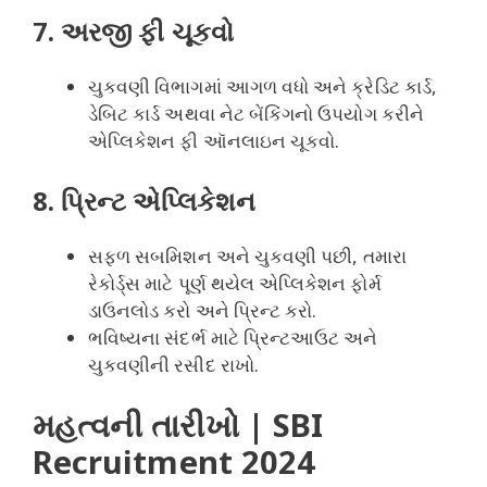
7. અરજી ફી ચૂકવો
ચુકવણી વિભાગમાં આગળ વધો અને ક્રેડિટ કાર્ડ,
ડેબિટ કાર્ડ અથવા નેટ બેંકિંગનો ઉપયોગ કરીને
એપ્લિકેશન ફી ઑનલાઇન ચૂકવો.
8. પ્રિન્ટ એપ્લિકેશન
સફળ સબમિશન અને ચુકવણી પછી, તમારા
રેકોર્ડ્સ માટે પૂર્ણ થયેલ એપ્લિકેશન ફોર્મ
ડાઉનલોડ કરો અને પ્રિન્ટ કરો.
ભવિષ્યના સંદર્ભ માટે પ્રિન્ટઆઉટ અને
ચુકવણીની રસીદ રાખો.
મહત્વની તારીખો |
SBI
Recruitment 2024