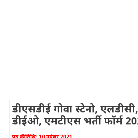
डीएसडीई गोवा स्टेनो, एलडीसी
डीईओ, एमटीएस भर्ती फॉर्म 2
पद की तिथि: 10 नवंबर 2021