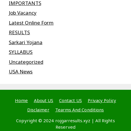
IMPORTANTS
Job Vacancy
Latest Online Form
RESULTS
Sarkari Yojana
SYLLABUS
Uncategorized
USA News
Home
About US
Contact US
Privacy Policy
Disclaimer
Tearms And Conditions
Copyright © 2024 rojgarresults.xyz | All Rights
Reserved