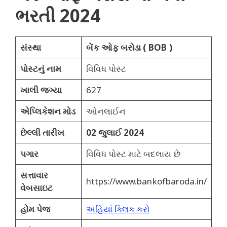
ભરતી 2024
સંસ્થા
બેંક ઓફ બરોડા ( BOB )
પોસ્ટનું નામ
વિવિધ પોસ્ટ
ખાલી જગ્યા
627
એપ્લિકેશન મોડ
ઓનલાઈન
છેલ્લી તારીખ
02 જુલાઈ 2024
પગાર
વિવિધ પોસ્ટ માટે બદલાય છે
સત્તાવાર
https://www.bankofbaroda.in/
વેબસાઇટ
હોમ પેજ
અહિયાં ક્લિક કરો