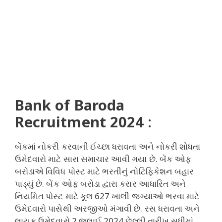
Bank of Baroda
Recruitment 2024
:
બેંકમાં નોકરી કરવાની ઈચ્છા ધરાવતા અને નોકરી શોધતા
ઉમેદવારો માટે સારા સમાચાર આવી ગયા છે. બેંક ઓફ
બરોડાએ વિવિધ પોસ્ટ માટે ભરતીનું નોટિફિકેશન બહાર
પાડ્યું છે. બેંક ઓફ બરોડા દ્વારા કરાર આધારિત અને
નિયમિત પોસ્ટ માટે કૂલ 627 ખાલી જગ્યાઓ ભરવા માટે
ઉમેદવારો પાસેથી અરજીઓ મંગાવી છે. રસ ધરાવતા અને
લાયક ઉમેદવારો 2 જુલાઈ 2024 છેલ્લી તારીખ સુધીમાં