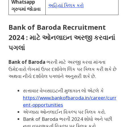
Whatsapp
અહિયાં ક્લિક કરો
ગ્રુપમાં જોડાવા
Bank of Baroda Recruitment
2024 : માટે ઓનલાઇન અરજી કરવાનાં
પગલાં
Bank of Baroda
ભરતી માટે અરજી કરવા માંગતા
ઉમેદવારો લેખમાં ઉપર દર્શાવેલ લિંક પર ક્લિક કરી શકે છે
અથવા નીચે દર્શાવેલ પગલાંને અનુસરી શકે છે.
સત્તાવાર વેબસાઇટની મુલાકાત લો એટલે કે
https://www.bankofbaroda.in/career/curr
ent-opportunities
એપ્લાય ઓનલાઈન વિકલ્પ પર ક્લિક કરો.
Bank of Baroda ભરતી 2024 શોધો અને પછી
નવા વપરાશકર્તા વિકલ્પ પર ક્લિક કરો.