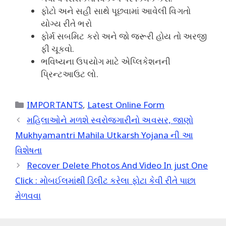
ફોટો અને સહી સાથે પૂછવામાં આવેલી વિગતો
યોગ્ય રીતે ભરો
ફોર્મ સબમિટ કરો અને જો જરૂરી હોય તો અરજી
ફી ચૂકવો.
ભવિષ્યના ઉપયોગ માટે એપ્લિકેશનની
પ્રિન્ટઆઉટ લો.
Categories
IMPORTANTS
,
Latest Online Form
મહિલાઓને મળશે સ્વરોજગારીનો અવસર, જાણો
Mukhyamantri Mahila Utkarsh Yojana ની આ
વિશેષતા
Recover Delete Photos And Video In just One
Click : મોબઈલમાંથી ડિલીટ કરેલા ફોટા કેવી રીતે પાછા
મેળવવા