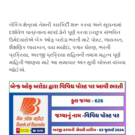
બેંકિંગ ક્ષેત્રમાં તેમની કારકિર્દી શરૂ કરવા અને સૂચનામાં
દર્શાવેલ પાત્રતાના માપદંડોને પૂર્ણ કરવા ઇચ્છુક સંભવિત
ઉમેદવારોએ બેંક ઓફ બરોડા ભરતી માટે પોસ્ટ, લાયકાત,
શૈક્ષણિક લાયકાત, વય મર્યાદા, પગાર ધોરણ, ભરતી
પ્રક્રિયા, અરજી પ્રક્રિયા સહિતની તમામ મહત્વ પૂર્ણ
માહિતી જાણવા માટે આ સમાચાર અંત સુધી ચોક્કસ વાંચવા
જોઈએ.