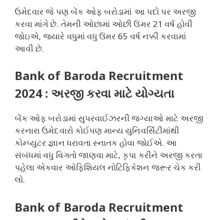
ઉમેદવાર જે પણ બેંક ઓફ બરોડામાં આ પદો પર અરજી
કરવા માંગે છે. તેમની ઓછામાં ઓછી ઉંમર 21 વર્ષ હોવી
જોઇએ, જ્યારે વધુમાં વધુ ઉંમર 65 વર્ષ નક્કી કરવામાં
આવી છે.
Bank of Baroda Recruitment
2024 : અરજી કરવા માટે યોગ્યતા
બેંક ઓફ બરોડામાં સુપરવાઈઝરની જગ્યાઓ માટે અરજી
કરનારા ઉમેદવારો કોઈપણ માન્ય યુનિવર્સિટીમાંથી
કોમ્પ્યુટર જ્ઞાન ધરાવતા સ્નાતક હોવા જોઈએ. આ
સંબંધમાં વધુ વિગતો જાણવા માટે, કૃપા કરીને અરજી કરતા
પહેલા એકવાર ઓફિશિયલ નોટિફિકેશન જરૂર ચેક કરી
લો.
Bank of Baroda Recruitment