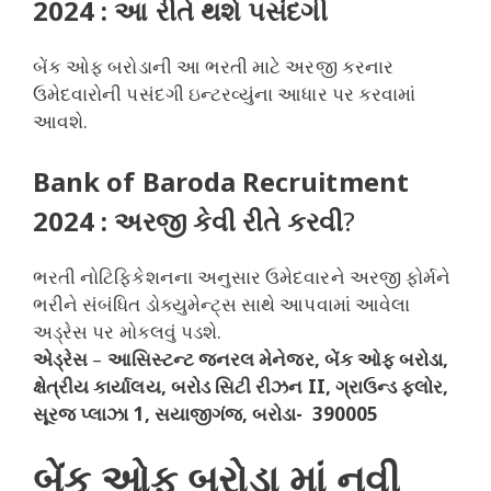
2024 : આ રીતે થશે પસંદગી
બેંક ઓફ બરોડાની આ ભરતી માટે અરજી કરનાર
ઉમેદવારોની પસંદગી ઇન્ટરવ્યુંના આધાર પર કરવામાં
આવશે.
Bank of Baroda Recruitment
2024 : અરજી કેવી રીતે કરવી
?
ભરતી નોટિફિકેશનના અનુસાર ઉમેદવારને અરજી ફોર્મને
ભરીને સંબંધિત ડોક્યુમેન્ટ્સ સાથે આપવામાં આવેલા
અડ્રેસ પર મોકલવું પડશે.
એડ્રેસ
–
આસિસ્ટન્ટ જનરલ મેનેજર, બેંક ઓફ બરોડા,
ક્ષેત્રીય કાર્યાલય, બરોડ સિટી રીઝન II, ગ્રાઉન્ડ ફ્લોર,
સૂરજ પ્લાઝા 1, સયાજીગંજ, બરોડા- 390005
બેંક ઓફ બરોડા માં નવી