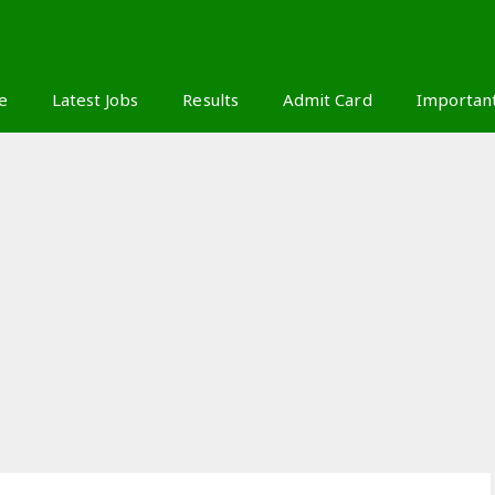
S
e
Latest Jobs
Results
Admit Card
Importan