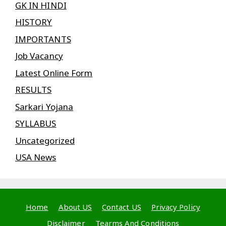
GK IN HINDI
HISTORY
IMPORTANTS
Job Vacancy
Latest Online Form
RESULTS
Sarkari Yojana
SYLLABUS
Uncategorized
USA News
Home
About US
Contact US
Privacy Policy
Disclaimer
Tearms And Conditions