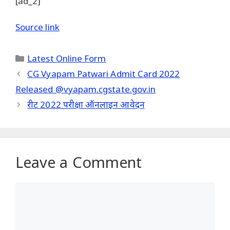
[ad_2]
Source link
Categories
Latest Online Form
CG Vyapam Patwari Admit Card 2022
Released @vyapam.cgstate.gov.in
रीट 2022 परीक्षा ऑनलाइन आवेदन
Leave a Comment
Comment