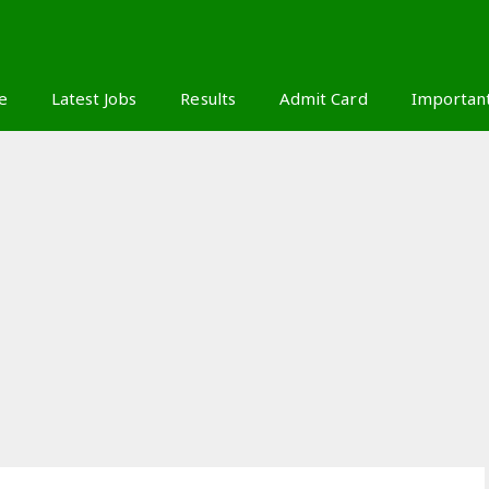
S
e
Latest Jobs
Results
Admit Card
Importan