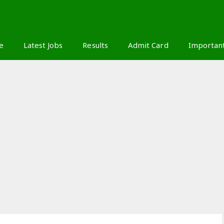
S
e
Latest Jobs
Results
Admit Card
Importan