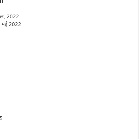
ां
रैल, 2022
 मई 2022
पद