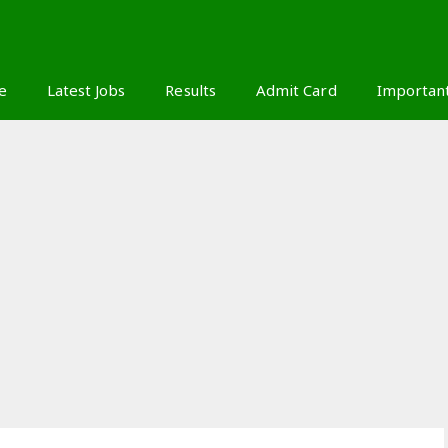
S
e
Latest Jobs
Results
Admit Card
Importan